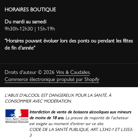
HORAIRES BOUTIQUE
Du mardi au samedi
9h30h-12h30 | 15h-19h
"Horaires pouvant évoluer lors des ponts ou pendant les fêtes
de fin d'année"
Droits d'auteur © 2026
Vins & Caudalies
.
Commerce électronique propulsé par Shopify
L'ABUS D'ALCOOL EST DANGEREUX POUR LA SANTÉ, À
CONSOMMER AVEC MODÉRATION.
Interdiction de vente de boissons alcooliques aux mineurs
de moins de 18 ans.
La preuve de majorité de l'acheteur
est exigée au moment d'entrer sur ce site.
CODE DE LA SANTÉ PUBLIQUE, ART. L3342-1 ET L3353-
3