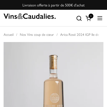
Passer au contenu
Livraison offerte à partir de 500€ d'achat
0
Ouvrir le pan
Ouvr
Accueil
/
Nos Vins coup de cœur
/
Arica Rosé 2024 IGP Ile de Ré 