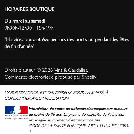
HORAIRES BOUTIQUE
Du mardi au samedi
9h30h-12h30 | 15h-19h
"Horaires pouvant évoluer lors des ponts ou pendant les fêtes
de fin d'année"
Droits d'auteur © 2026
Vins & Caudalies
.
Commerce électronique propulsé par Shopify
L'ABUS D'ALCOOL EST DANGEREUX POUR LA SANTÉ, À
CONSOMMER AVEC MODÉRATION.
Interdiction de vente de boissons alcooliques aux mineurs
de moins de 18 ans.
La preuve de majorité de l'acheteur
est exigée au moment d'entrer sur ce site.
CODE DE LA SANTÉ PUBLIQUE, ART. L3342-1 ET L3353-
3