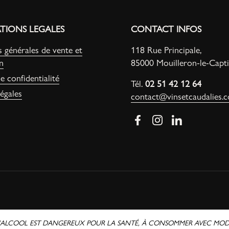
TIONS LEGALES
CONTACT INFOS
 générales de vente et
118 Rue Principale,
on
85000 Mouilleron-le-Capti
e confidentialité
Tél.
02 51 42 12 64
égales
contact@vinsetcaudalies.
Facebook
Instagram
LinkedIn
D'ALCOOL EST DANGEREUX POUR LA SANTÉ, À CONSOMMER AVEC MOD