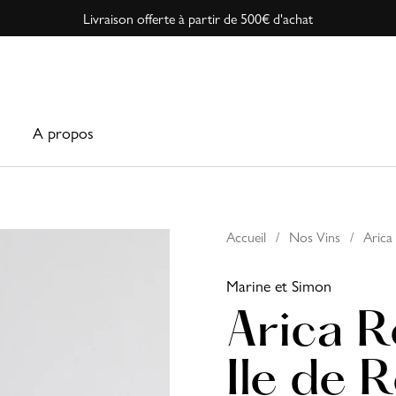
Livraison offerte à partir de 500€ d'achat
A propos
Accueil
/
Nos Vins
/
Arica
Marine et Simon
Arica 
Ile de 