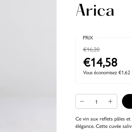
Arica
PRIX
€16,20
€14,58
Vous économisez €1,62
Quantité
Ce vin aux reflets pâles e
élégance. Cette cuvée sali