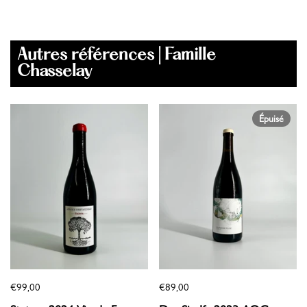
Autres références | Famille
Chasselay
Épuisé
€99,00
€89,00