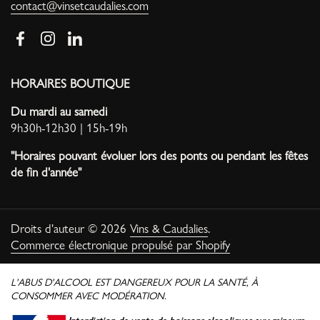
contact@vinsetcaudalies.com
Facebook
Instagram
LinkedIn
HORAIRES BOUTIQUE
Du mardi au samedi
9h30h-12h30 | 15h-19h
"Horaires pouvant évoluer lors des ponts ou pendant les fêtes
de fin d'année"
Droits d'auteur © 2026
Vins & Caudalies
.
Commerce électronique propulsé par Shopify
L'ABUS D'ALCOOL EST DANGEREUX POUR LA SANTÉ, À
CONSOMMER AVEC MODÉRATION.
Interdiction de vente de boissons alcooliques aux mineurs