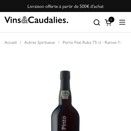
Passer au contenu
Livraison offerte à partir de 500€ d'achat
0
Ouvrir le pan
Ouvr
Accueil
/
Autres Spiritueux
/
Porto Fine Ruby 75 cl - Ramos Pinto